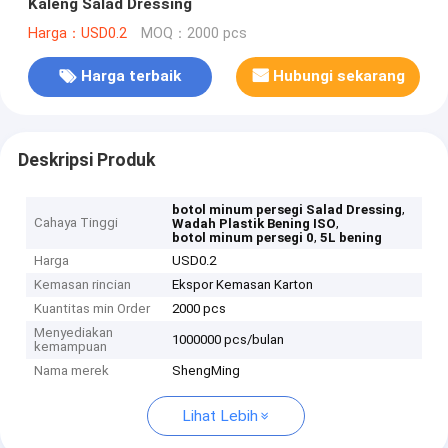
Kaleng Salad Dressing
Harga：USD0.2
MOQ：2000 pcs
Harga terbaik
Hubungi sekarang
Deskripsi Produk
,
botol minum persegi Salad Dressing
Cahaya Tinggi
,
Wadah Plastik Bening ISO
,
botol minum persegi 0
5L bening
Harga
USD0.2
Kemasan rincian
Ekspor Kemasan Karton
Kuantitas min Order
2000 pcs
Menyediakan
1000000 pcs/bulan
kemampuan
Nama merek
ShengMing
Lihat Lebih