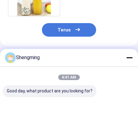
Salad Dressing
Terus
Rekomendasi Produk
Shengming
6:41 AM
Good day, what product are you looking for?
Botol Penyimpanan
Wadah Penyimpanan
650ml Botol
Jus Bening 400ml
Jus Makanan Ringan
Penyimpanan 
Dengan Tutup Snap
0,5 Liter Dengan
Bening Dengan
Wadah Minuman
Tutup Snap Toples
Tutup Snap W
Food Grade
Penyimpanan PET
Plastik Dapat
Harga terbaik
Harga terbaik
Harga terb