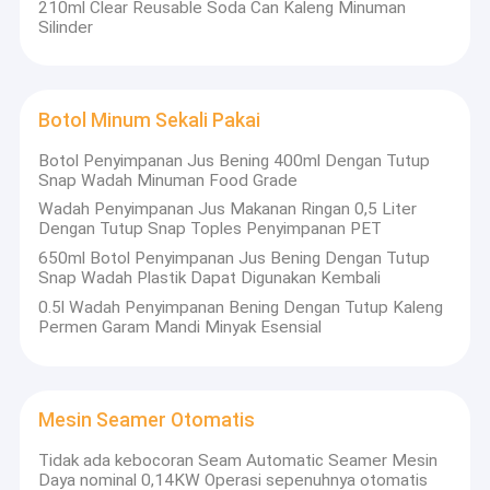
210ml Clear Reusable Soda Can Kaleng Minuman
Silinder
Botol Minum Sekali Pakai
Botol Penyimpanan Jus Bening 400ml Dengan Tutup
Snap Wadah Minuman Food Grade
Wadah Penyimpanan Jus Makanan Ringan 0,5 Liter
Dengan Tutup Snap Toples Penyimpanan PET
650ml Botol Penyimpanan Jus Bening Dengan Tutup
Snap Wadah Plastik Dapat Digunakan Kembali
0.5l Wadah Penyimpanan Bening Dengan Tutup Kaleng
Permen Garam Mandi Minyak Esensial
Rumah
Zhangzhou ShengMing Industri dan Perdagangan Co, Ltd
didirikan pada tahun 2008. Pabrik terletak di Kota Zhangzhou,
Produk
Mesin Seamer Otomatis
Provinsi Fujian, dekat dengan Xiamen.Pada tahap awal, ini
terutama memproses dan memproduksi botol PET.Setelah
Tidak ada kebocoran Seam Automatic Seamer Mesin
Tentang kami
lebih dari sepuluh tahun pengembangan, perusahaan telah
Daya nominal 0,14KW Operasi sepenuhnya otomatis
menginvestasikan banyak uang untuk membeli serangkaian