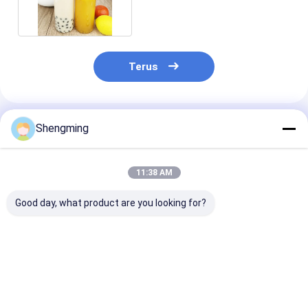
Teh Bunga Bawah
Terus
Rekomendasi Produk
Shengming
11:38 AM
Good day, what product are you looking for?
Pencetakan layar
Botol Kontainer
Pompa Sempr
Botol semprotan
Plastik yang Dapat
untuk Botol Pl
plastik kosong
Digunakan Kembali
Food Grade W
dengan fitur penutup
yang Sederhana dan
Plastik Botol 
tarik mudah
Ramah Lingkungan
Deskripsi
Harga terbaik
Harga terbaik
Harga terb