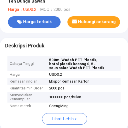
Teh Bunga Bawah
Harga：USD0.2
MOQ：2000 pcs
Harga terbaik
Hubungi sekarang
Deskripsi Produk
,
500ml Wadah PET Plastik
Cahaya Tinggi
,
,
botol plastik kosong 0
5L
saus salad Wadah PET Plastik
Harga
USD0.2
Kemasan rincian
Ekspor Kemasan Karton
Kuantitas min Order
2000 pcs
Menyediakan
1000000 pcs/bulan
kemampuan
Nama merek
ShengMing
Lihat Lebih