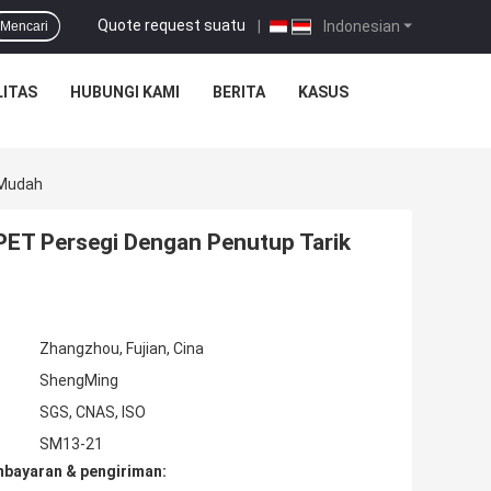
Quote request suatu
|
Indonesian
Mencari
ITAS
HUBUNGI KAMI
BERITA
KASUS
 Mudah
ET Persegi Dengan Penutup Tarik
Zhangzhou, Fujian, Cina
ShengMing
SGS, CNAS, ISO
SM13-21
mbayaran & pengiriman: