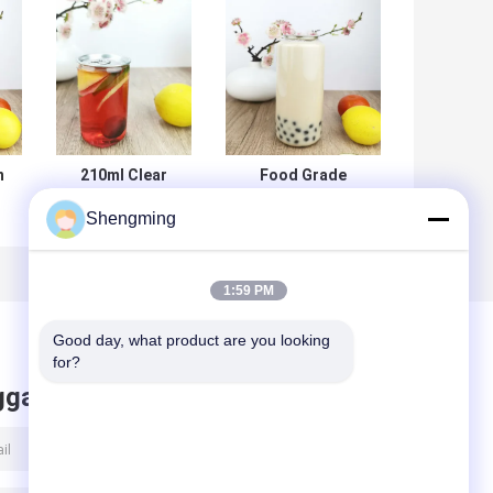
n
210ml Clear
Food Grade
i
Reusable Soda
700ml Kaleng
Shengming
5
Can Kaleng
Minuman Plastik
Minuman Silinder
Bening Dengan
Tutup Kaleng
Salad Dressing
1:59 PM
Good day, what product are you looking 
for?
ggalkan pesan