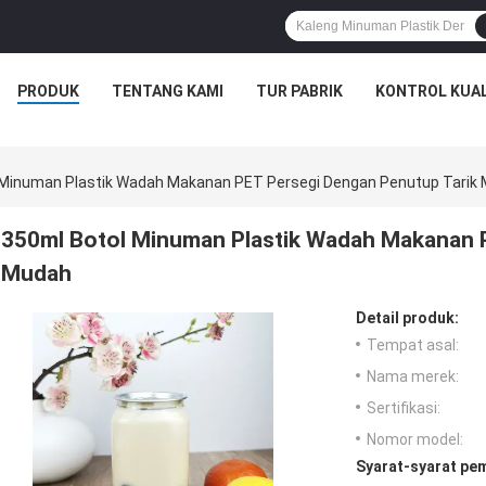
PRODUK
TENTANG KAMI
TUR PABRIK
KONTROL KUAL
 Minuman Plastik Wadah Makanan PET Persegi Dengan Penutup Tarik
350ml Botol Minuman Plastik Wadah Makanan P
Mudah
Detail produk:
Tempat asal:
Nama merek:
Sertifikasi:
Nomor model:
Syarat-syarat pe