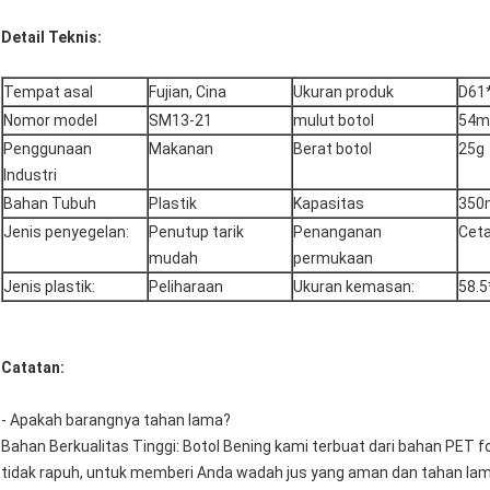
Detail Teknis
:
Tempat asal
Fujian, Cina
Ukuran produk
‎D6
Nomor model
‎SM13-21
mulut botol
54
Penggunaan
‎Makanan
Berat botol
25g
Industri
Bahan Tubuh
‎Plastik
Kapasitas
‎350
Jenis penyegelan:
‎Penutup tarik
Penanganan
‎Cet
mudah
permukaan
Jenis plastik:
‎Peliharaan
Ukuran kemasan:
‎58.
Catatan:
- Apakah barangnya tahan lama?
Bahan Berkualitas Tinggi: Botol Bening kami terbuat dari bahan PET f
tidak rapuh, untuk memberi Anda wadah jus yang aman dan tahan lam