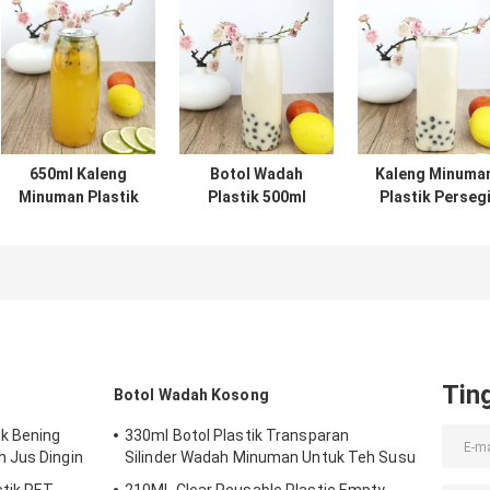
650ml Kaleng
Botol Wadah
Kaleng Minuma
Minuman Plastik
Plastik 500ml
Plastik Perseg
Bening Dengan
Dengan Wadah
Food Grade 0,
Tutup Snap
PET Plastik
Liter Dengan
Minuman Susu
Bawah Bunga
Tutup Kaleng
Tin
Botol Wadah Kosong
ik Bening
330ml Botol Plastik Transparan
 Jus Dingin
Silinder Wadah Minuman Untuk Teh Susu