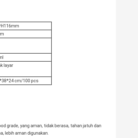
1*H116mm
mm
ml
ak layar
5*38*24 cm/100 pcs
ood grade, yang aman, tidak berasa, tahan jatuh dan
a, lebih aman digunakan.