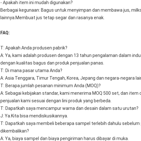
- Apakah item ini mudah digunakan?
Berbagai kegunaan: Bagus untuk menyimpan dan membawa jus, milksha
lainnya.Membuat jus tetap segar dan rasanya enak.
FAQ:
T: Apakah Anda produsen pabrik?
A: Ya, kami adalah produsen dengan 13 tahun pengalaman dalam indus
dengan kualitas bagus dan produk penjualan panas.
T: Di mana pasar utama Anda?
A: Asia Tenggara, Timur Tengah, Korea, Jepang dan negara-negara lai
T: Berapa jumlah pesanan minimum Anda (MOQ)?
A: Sebagai kebijakan standar, kami menerima MOQ 500 set, dan item 
penjualan kami sesuai dengan lini produk yang berbeda.
T: Dapatkah saya mencampur warna dan desain dalam satu urutan?
J: Ya.Kita bisa mendiskusikannya.
T: Dapatkah saya membeli beberapa sampel terlebih dahulu sebelu
dikembalikan?
A: Ya, biaya sampel dan biaya pengiriman harus dibayar di muka.