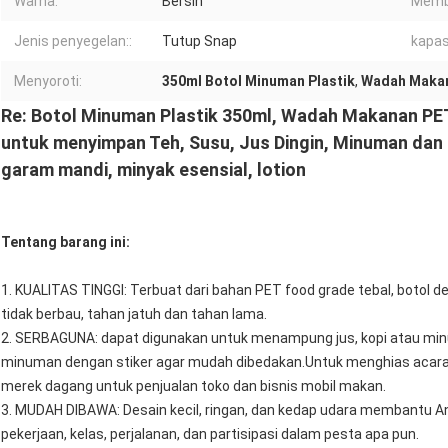
Warna:
Bersih
Memb
Jenis penyegelan::
Tutup Snap
kapas
Menyoroti:
350ml Botol Minuman Plastik
,
Wadah Makan
Re: Botol Minuman Plastik 350ml, Wadah Makanan PE
untuk menyimpan Teh, Susu, Jus Dingin, Minuman dan
garam mandi, minyak esensial, lotion
Tentang barang ini
:
1. KUALITAS TINGGI: Terbuat dari bahan PET food grade tebal, botol 
tidak berbau, tahan jatuh dan tahan lama.
2. SERBAGUNA: dapat digunakan untuk menampung jus, kopi atau min
minuman dengan stiker agar mudah dibedakan.Untuk menghias acar
merek dagang untuk penjualan toko dan bisnis mobil makan.
3. MUDAH DIBAWA: Desain kecil, ringan, dan kedap udara membantu And
pekerjaan, kelas, perjalanan, dan partisipasi dalam pesta apa pun.